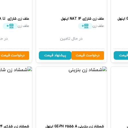
اینهل
علف زن شارژى
NAT 14
اینهل
علف زن شارژى
‏ RG-CT 18 LI
0
0
علف زن
علف زن
در حال تامین
در حا
قیمت
درخواست قیمت
پیشنهاد قیمت
درخواست قیمت
شمشاد زن بنزینی
GE-PH 2555 A
اینهل
شمشاد زن شارژی
24