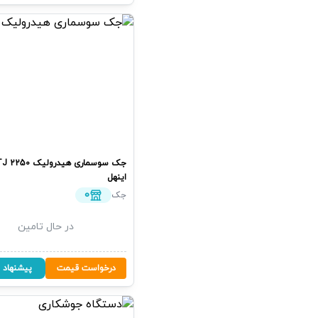
جک سوسماری هیدرولیک
TJ 2250
اینهل
0
جک
در حال تامین
درخواست قیمت
پیشنهاد 