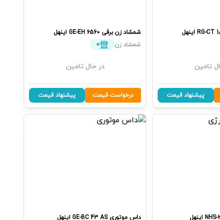
اینهل
شمشاد زن برقی
GE-EH 6560
اینهل
0
شمشاد زن
ل تامین
در حال تامین
پیشنهاد قیمت
درخواست قیمت
پیشنهاد قیمت
NHS-
اینهل
داس موتوری
GE-BC 43 AS
اینهل