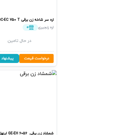
اره سر شاخه زن برقی
GC-EC 750 T
0
اره زنجیری
در حال تامین
درخواست قیمت
پیشنهاد 
شمشاد زن برقی
‏ GE-EH 6056
اینهل