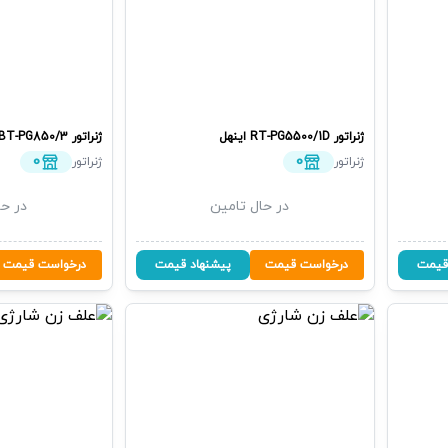
ژنراتور
RT-PG5500/1D
اینهل
ژنراتور
BT-PG850/3
0
0
ژنراتور
ژنراتور
در حال تامین
در حا
قیمت
درخواست قیمت
پیشنهاد قیمت
درخواست قیمت