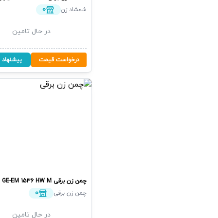
0
شمشاد زن
در حال تامین
درخواست قیمت
پیشنهاد 
چمن زن برقی
GE-EM 1536 HW M
ا
0
چمن زن برقی
در حال تامین