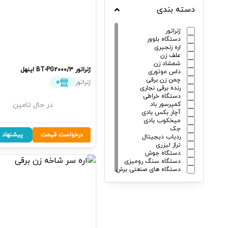
دسته بندی
ژنراتور
دستگاه بلوور
اره زنجیری
علف زن
شمشاد زن
ژنراتور
BT-PG2000/3
اینهل
داس موتوری
چمن زن برقی
0
ژنراتور
رنده برقی نجاری
دستگاه خراطی
کمپرسور باد
در حال تامین
آچار بکس بادی
میخکوب بادی
جک
درخواست قیمت
پیشنهاد 
ردیاب دیجیتال
تراز لیزری
دستگاه جوش
دستگاه سنگ رومیزی
دستگاه های صنعتی برش