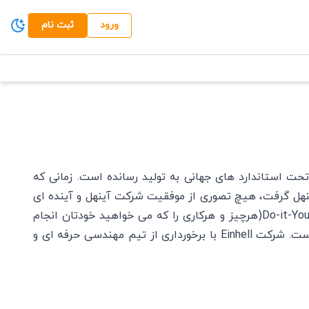
ورود
ثبت نام
را تحت استاندارد های جهانی به تولید رسانده است. زمانی که
عموی خود هانس آینهل گرفت، هیچ تصوری از موفقیت شرکت آینهل و آینده ای
که در انتظار اوست نداشت. امروزه بیش از 50 سال بعد، آینهل AG یکی از رهبران جهانی در بخش Do-it-Yourself(هرچیز و هرکاری را که می خواهید خودتان انجام
دهید) است. دهها کار سخت، پیش بینی کسب و کاراز ویژگی های پیشرفت این شرکت در دنیای امروز است. شرکت Einhell با برخورداری از تیم مهندسی حرفه ای و
نهل امروزه سهم خوبی از بازار ماشین آلات و وسایل کارگاهی