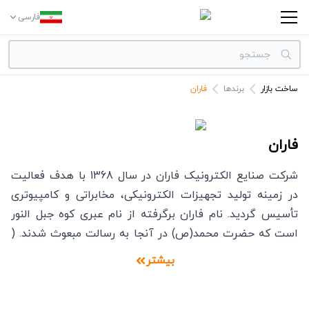
فارسی
ساخت بازار
برندها
فاران
دسته بندی‌ها
برندها
فاران
شرکت صنایع الکترونیک فاران در سال 1368 با هدف فعالیت
در زمینه تولید تجهیزات الکترونیکی، مخابراتی و کامپیوتری
تأسیس گردید. نام فاران برگرفته از نام عبری کوه جبل النور
است که حضرت محمد(ص) در آنجا به رسالت مبعوث شدند. (
برگرفته از متن دعای سمات). عمده تمرکز شرکت صنایع
بیشتر
الکترونیک فاران تولید و توزیع انواع یو پی‏ اس و باتری و
تجهیزات دیگری از جمله استابلایزر و اینورتر می باشد که در