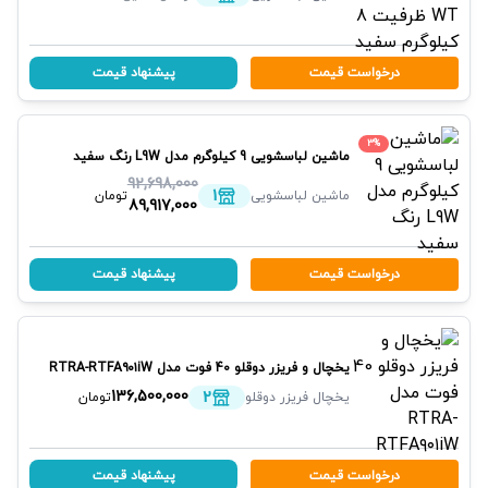
درخواست قیمت
پیشنهاد قیمت
3
%
ماشین لباسشویی 9 کیلوگرم مدل L9W رنگ سفید
پاکشوما
92,698,000
1
ماشین لباسشویی
تومان
89,917,000
درخواست قیمت
پیشنهاد قیمت
یخچال و فریزر دوقلو 40 فوت مدل RTRA-RTFA۹۰۱iW
(N۲) رنگ سفید
پاکشوما
2
136,500,000
یخچال فریزر دوقلو
تومان
درخواست قیمت
پیشنهاد قیمت