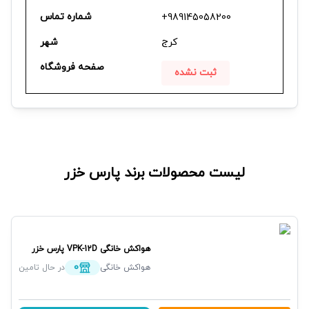
شماره تماس
+989145058200
کرج
شهر
صفحه فروشگاه
ثبت نشده
لیست محصولات برند
پارس خزر
هواکش خانگی
VPK-12D
پارس خزر
0
هواکش خانگی
در حال تامین