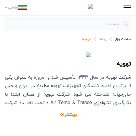
فارسی
ساخت بازار
برندها
تهویه
دسته بندی‌ها
برندها
تهویه
شرکت تهویه در سال 1343 تأسیس شد و امروزه به عنوان یکی
از برترین تولید کنندگان تجهیزات تهویه مطبوع در ایران و حتی
خاورمیانه شناخته می شود. شرکت تهویه از همان ابتدا با
بکارگیری تکنولوژی Air Temp & Trance و تحت نظر دو شرکت
آمریکایی کرایسلر (Chrysler) و ایر تمپ (Air Temp) به دنبال
بیشتر
تولید محصولات با کیفیت و درجه یک بود تا در دهه 60 شمسی
به این هدف نایل آمد. گسترش فعالیت های شرکت تهویه : در