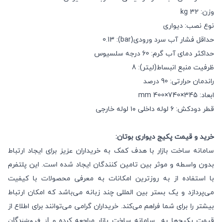
وزن: ۳۲ kg
نوع نصب: دیواری
حداقل فشار آب سرد ورودی(bar): 0.13
حداکثر دمای آب گرم: 60 درجه سلسیوس
ظرفیت منبع انبساط(لیتر): 8
راندمان حرارتی: 90 درصد
ابعاد: mm 400×740×345
قطر دودکش: ۶ لوله داخلی ۱۰ لوله خارجی
خرید و قیمت پکیج دیواری
بوتان:
سامانه ساخت بازار با هدف کمک به خریداران عزیز برای ایجاد ارتباط
بدون واسطه و موثر بین تامین کنندگان ایجاد شده است. این پلتفرم
با استفاده از به روزترین امکانات به معرفی محصولات با کیفیت
می‌پردازد و یک بستر بین المللی چند زبانه می‌باشد که امکان ارتباط
بیشتر را برای شما فراهم می‌کند. خریداران گرامی می‌توانند برای اطلاع از
قیمت پکیج‌ها
به سامانه ساخت بازار مراجعه کرده و
از فروشندگان