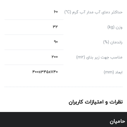
60
حداکثر دمای آب مدار آب گرم (C°)
32
وزن (kg)
90
راندمان (%)
200
مناسب جهت زیر بنای (m2)
400x345x740
ابعاد (mm)
نظرات و امتیازات کاربران
حامیان