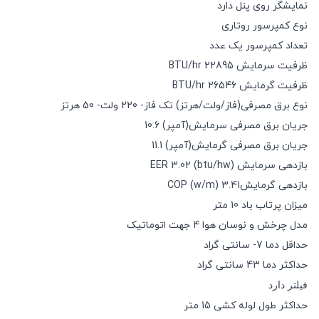
نمایشگر روی پنل دارد
نوع کمپرسور روتاری
تعداد کمپرسور یک عدد
ظرفیت سرمایش 22895 BTU/hr
ظرفیت گرمایش 26546 BTU/hr
نوع برق مصرفی(فاز/ولت/هرتز) تک فاز- 220 ولت- 50 هرتز
جریان برق مصرفی سرمایش(آمپر) 10.6
جریان برق مصرفی گرمایش(آمپر) 11.1
بازدهی سرمایش (btu/hw) EER 3.02
بازدهی گرمایشCOP (w/m) 3.41
میزان پرتاب باد 10 متر
مدل چرخش و نوسان هوا 4 جهت اتوماتیک
حداقل دما 7- سانتی گراد
حداکثر دما 43 سانتی گراد
فیلتر
دارد
حداکثر طول لوله کشی 15 متر