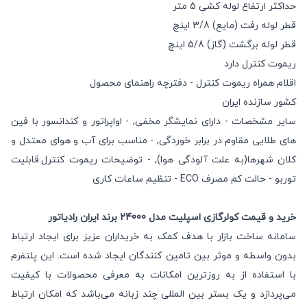
حداکثر ارتفاع لوله کشی 5 متر
قطر لوله رفت (مایع) 3/8 اینچ
قطر لوله برگشت (گاز) 5/8 اینچ
ریموت کنترل دارد
اقلام همراه ریموت کنترل - دفترچه راهنمای محصول
کشور سازنده ایران
سایر مشخصات - دارای نمایشگر مخفی, - اواپراتور و کندانسور با فین
های طلایی مقاوم در برابر خوردگی, - مناسب برای آب و هوای معتدل و
کلان شهرها(به علت آلودگی هوا), - توضیحات ریموت کنترل:قابلیت
توربو - حالت کم مصرف ECO - تنظیم ساعات کاری
خرید و قیمت کولرگازی اسپلیت مدل 24000 برند ایران رادیاتور
سامانه ساخت بازار با هدف کمک به خریداران عزیز برای ایجاد ارتباط
بدون واسطه و موثر بین تامین کنندگان ایجاد شده است. این پلتفرم
با استفاده از به روزترین امکانات به معرفی محصولات با کیفیت
می‌پردازد و یک بستر بین المللی چند زبانه می‌‌باشد که امکان ارتباط