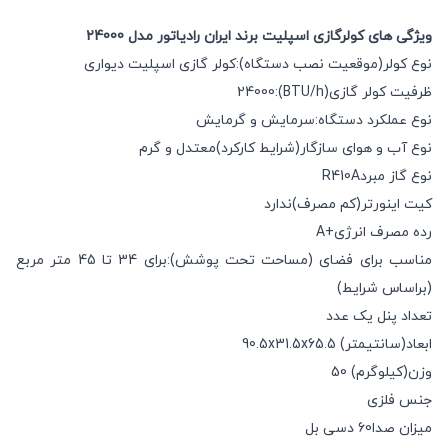
ویژگی های کولرگازی اسپلیت برند ایران رادیاتور مدل 24000
نوع کولر(موقعیت نصب دستگاه):کولر گازی اسپلیت دیواری
ظرفیت کولر گازی(BTU/h):24000
نوع عملکرد دستگاه:سرمایش و گرمایش
نوع آب و هوای سازگار(شرایط کارکرد)معتدل و گرم
نوع گاز مبردR410A
کیت اینورتر(کم مصرف)ندارد
رده مصرف انرژی+A
مناسب برای فضای (مساحت تحت پوشش):برای 34 تا 45 متر مربع
(براساس شرایط)
تعداد پنل یک عدد
ابعاد(سانتیمتر) 90.5x31.5x65.5
وزن(کیلوگرم) 50
جنس فلزی
میزان صدا60 دسی بل