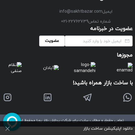
ایمیل
info@sakhtbazar.com
شماره تماس
021-22762739
عضویت در خبرنامه
عضویت
مجوزها
با ساخت بازار همراه باشید!
تمامی حقوق و مطالب سایت برای شرکت پردازش بازار پویا محفوظ است
©
دانلود اپلیکیشن ساخت بازار