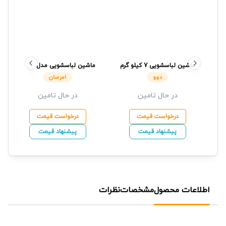
ماشین لباسشویی 7 کیلو گرم
ماشین لباسشویی مدل
اتوماتیک مدل LM-720W
EMK03 ظرفیت 8 کیلوگرم
دوو
امرسان
سفید
دوو
رنگ آبی فیروزه ای
امرسان
در حال تامین
در حال تامین
درخواست قیمت
درخواست قیمت
پیشنهاد قیمت
پیشنهاد قیمت
اطلاعات محصول
مشخصات
نظرات