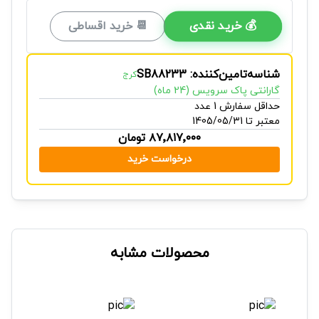
💰 خرید نقدی
📆 خرید اقساطی
شناسه‌تامین‌کننده: SB88233
کرج
گارانتی پاک سرویس (24 ماه)
حداقل سفارش 1 عدد
معتبر تا 1405/05/31
۸۷٬۸۱۷٬۰۰۰
تومان
درخواست خرید
محصولات مشابه