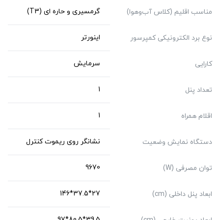
گرمسیری و حاره ای (T3)
مناسب اقلیم (کلاس آب‌و‌هوا)
اینورتر
نوع برد الکترونیکی کمپرسور
سرمایش
کارایی
1
تعداد پنل
1
اقلام همراه
نشانگر روی ریموت کنترل
دستگاه نمایش وضعیت
9670
توان مصرفی (W)
27*37.5*146
ابعاد پنل داخلی (cm)
39.5*80.5*97