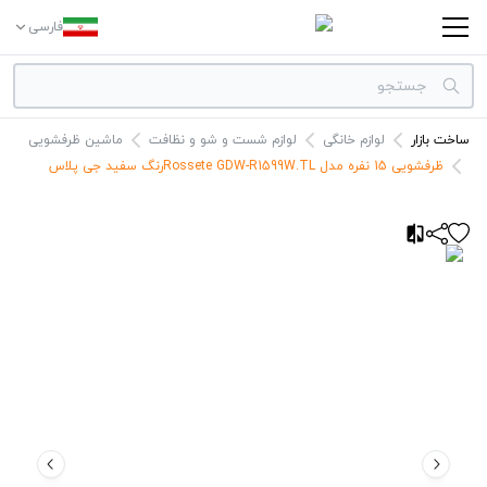
فارسی
ساخت بازار
لوازم خانگی
لوازم شست و شو و نظافت
ماشین ظرفشویی
دسته بندی‌ها
ظرفشویی 15 نفره مدل Rossete GDW-R1599W.TLرنگ سفید جی پلاس
برندها