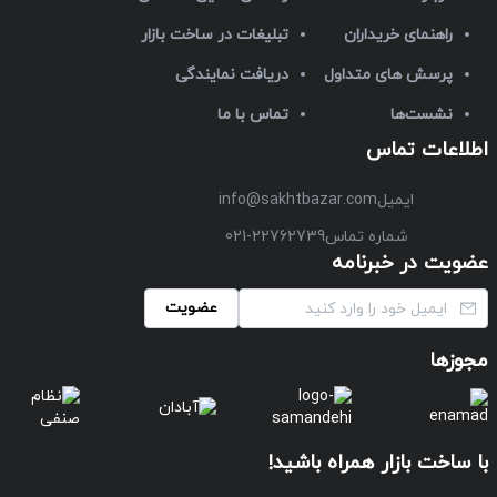
راهنمای خریداران
تبلیغات در ساخت بازار
پرسش های متداول
دریافت نمایندگی
نشست‌ها
تماس با ما
اطلاعات تماس
ایمیل
info@sakhtbazar.com
شماره تماس
021-22762739
عضویت در خبرنامه
عضویت
مجوزها
با ساخت بازار همراه باشید!