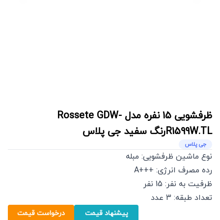
ظرفشویی 15 نفره مدل Rossete GDW-
R1599W.TLرنگ سفید
جی پلاس
جی پلاس
نوع ماشین ظرفشویی: مبله
رده مصرف انرژی: +++A
ظرفیت به نفر: 15 نفر
تعداد طبقه: 3 عدد
پیشنهاد قیمت
درخواست قیمت