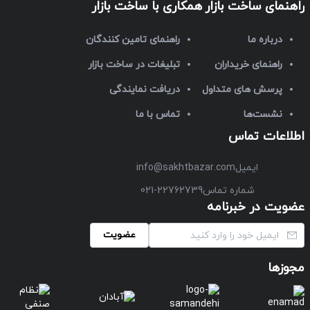
راهنمای ساخت بازار
همکاری با ساخت بازار
درباره ما
راهنمای تامین کنندگان
راهنمای خریداران
تبلیغات در ساخت بازار
پرسش های متداول
دریافت نمایندگی
نشست‌ها
تماس با ما
اطلاعات تماس
ایمیل
info@sakhtbazar.com
شماره تماس
021-22762739
عضویت در خبرنامه
عضویت
مجوزها