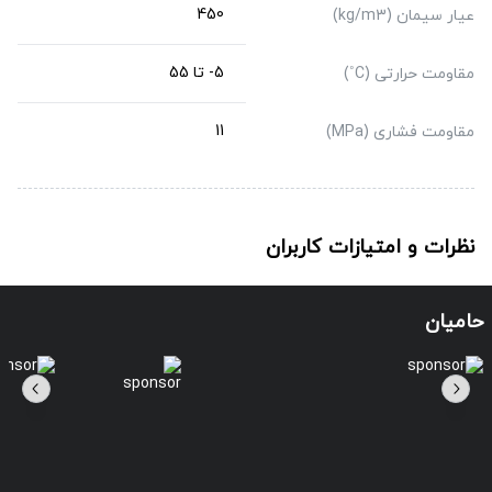
450
عیار سیمان (kg/m3)
5- تا 55
مقاومت حرارتی (C˚)
11
مقاومت فشاری (MPa)
نظرات و امتیازات کاربران
حامیان