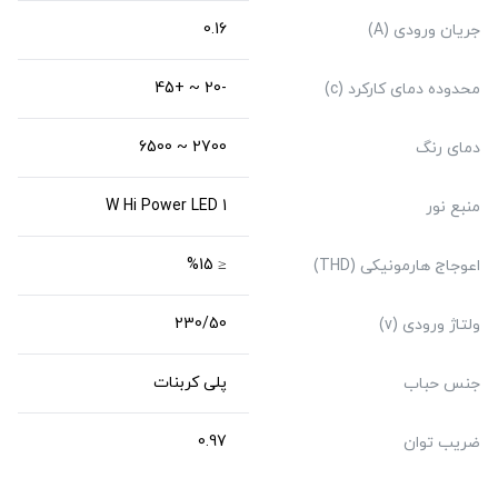
0.16
جریان ورودی (A)
-20 ~ +45
محدوده دمای کارکرد (c)
2700 ~ 6500
دمای رنگ
1 W Hi Power LED
منبع نور
≤ %15
اعوجاج هارمونیکی (THD)
230/50
ولتاژ ورودی (v)
پلی کربنات
جنس حباب
0.97
ضریب توان