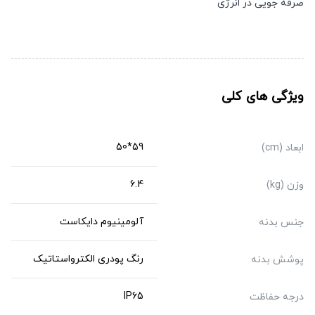
صرفه جویی در انرژی
ویژگی های کلی
59*50
ابعاد (cm)
6.4
وزن (kg)
آلومینیوم دایکاست
جنس بدنه
رنگ پودری الکترواستاتیک
پوشش بدنه
IP65
درجه حفاظت