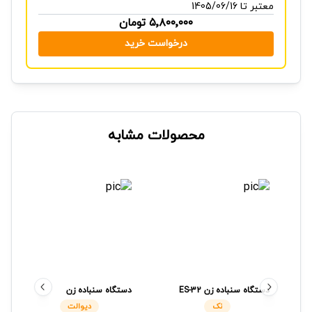
معتبر تا 1405/06/16
۵٬۸۰۰٬۰۰۰
تومان
درخواست خرید
محصولات مشابه
دستگاه سنباده زن
ES-32
دستگاه سنباده زن
نک
DWE6423
دیوالت
نک
دیوالت