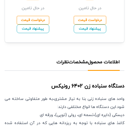
در حال تامین
در حال تامین
درخواست قیمت
درخواست قیمت
پیشنهاد قیمت
پیشنهاد قیمت
اطلاعات محصول
مشخصات
نظرات
دستگاه سنباده زن
6402
رونیکس
واحد های سنباده زنی بنا به نیاز مشتری،به طور متفاوتی ساخته می
شود.این دستگاه ها انواع مختلفی دارند:
دیسکی (دایره ای)،تسمه ای، رولی (توپی)، ورقه ای
کاغذ های سنباده با توجه به ریزدانه هایی که در آن استفاده شده