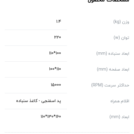
مشخصات محصول
1.4
وزن (kg)
220
توان (w)
100*110
ابعاد سنباده (mm)
110*100
ابعاد صفحه (mm)
15000
حداکثر سرعت (RPM)
پد اسفنجی - کاغذ سنباده
اقلام همراه
160*130*110
ابعاد (mm)