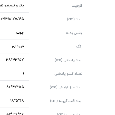
یک و نیم/دو نفر
ظرفیت
135/175/195*210*116
ابعاد (cm)
چوب
جنس بدنه
قهوه ای
رنگ
57*43*38
ابعاد پاتختی (cm)
1
تعداد کشو پاتختی
105*47*80
ابعاد میز آرایش (cm)
68*5*98
ابعاد قاب آیینه (cm)
47*37*52
ابعاد عسلی (cm)