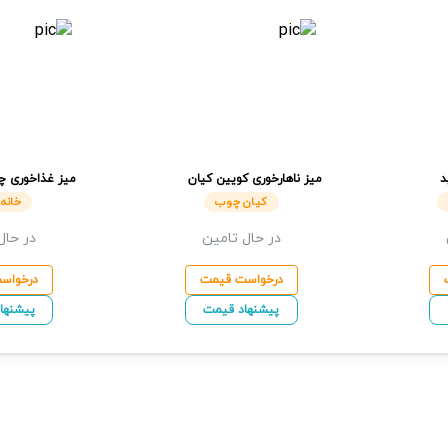
د
میز ناهارخوری کویین
کیان
میز غذاخوری 
چوب
کیان چوب
خانه
در حال تامین
در حال
درخواست قیمت
درخواس
پیشنهاد قیمت
پیشنها