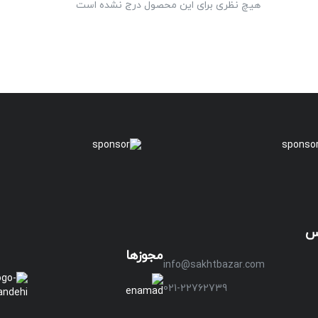
هیچ نظری برای این محصول درج نشده است
س
مجوزها
info@sakhtbazar.com
021-22762739