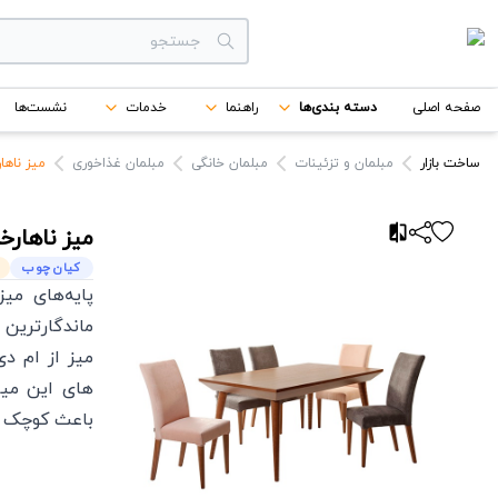
دسته بندی‌ها
صفحه اصلی
دسته بندی‌ها
راهنما
خدمات
نشست‌ها
برندها
ساخت بازار
مبلمان و تزئینات
مبلمان خانگی
مبلمان غذاخوری
میز ناها
میز ناهارخ
کیان چوب
پایه‌های می
ماندگارترین
میز از ام د
های این میز
باعث کوچک 