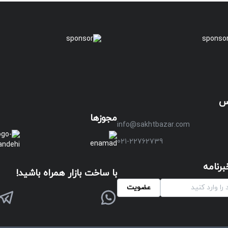
س
مجوزها
info@sakhtbazar.com
021-22762739
رنامه
با ساخت بازار همراه باشید!
عضویت