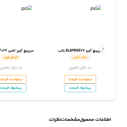
سرپیچ آویز
BLBPBRE27
بالب
سرپیچ آویز لامپ
4027
لندن
هوم
بالب لندن
لوخو هوم
در حال تامین
در حال تامین
درخواست قیمت
درخواست قیمت
پیشنهاد قیمت
پیشنهاد قیمت
اطلاعات محصول
مشخصات
نظرات