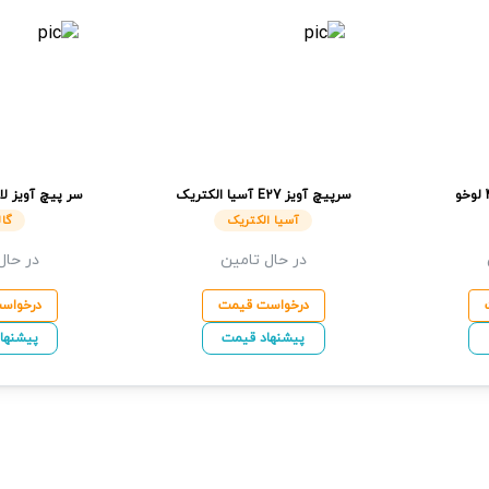
لوخو
سرپیچ آویز
E27
آسیا الکتریک
سر پیچ آویز ل
آسیا الکتریک
گال
در حال تامین
در حال
درخواست قیمت
درخواس
پیشنهاد قیمت
پیشنها