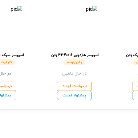
یک بتن
اسپیسر هاردچیر
40/16-32
بتن
اسپیسر سبک
0
پارسه
ایران
بتن پارسه
کلینیک ب
در حال تامین
در حال
درخواست قیمت
درخواس
پیشنهاد قیمت
پیشنها