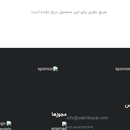
هیچ نظری برای این محصول درج نشده است
س
مجوزها
info@sakhtbazar.com
021-22762739