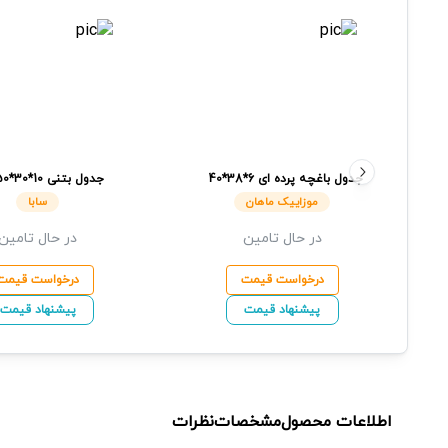
جدول باغچه پرده ای
6*38*40
جدول بتنی 10*30*50
موزاییک ماهان
موزاییک ماهان
سابا
در حال تامین
در حال تامین
درخواست قیمت
درخواست قیمت
پیشنهاد قیمت
پیشنهاد قیمت
اطلاعات محصول
مشخصات
نظرات