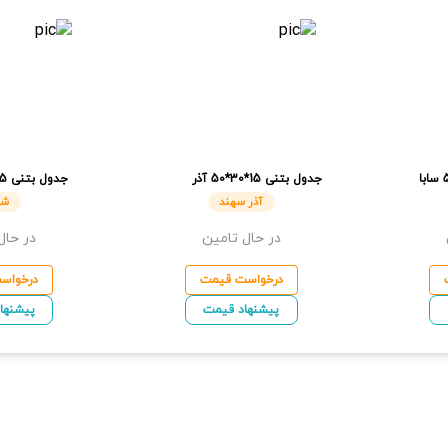
سابا
جدول بتنی
15*30*50
آذر
جدول بتنی
30*100
سهند
آذر سهند
شن
در حال تامین
در حال
درخواست قیمت
درخواس
پیشنهاد قیمت
پیشنها