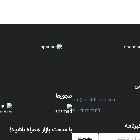
س
مجوزها
info@sakhtbazar.com
021-22762739
رنامه
با ساخت بازار همراه باشید!
عضویت