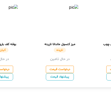
 چوب
میز کنسول ماندانا
نارینه
بوفه کف بارو
نارینه
کیان
در حال تامین
در حال
درخواست قیمت
درخواس
پیشنهاد قیمت
پیشنها