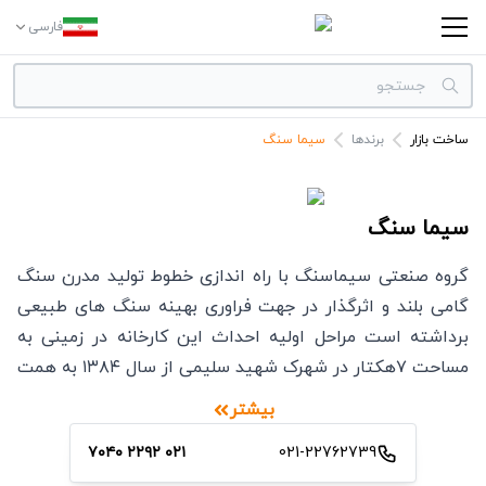
فارسی
ساخت بازار
برندها
سیما سنگ
دسته بندی‌ها
برندها
سیما سنگ
گروه صنعتی سیماسنگ با راه‌ اندازی خطوط تولید مدرن سنگ
گامی بلند و اثرگذار در جهت فراوری بهینه سنگ های طبیعی
برداشته است مراحل اولیه احداث این کارخانه در زمینی به
مساحت ۷هکتار در شهرک شهید سلیمی از سال ۱۳۸۴ به همت
جمعی از متخصصین دانشگاهی و درهمجواری با مجتمع معادن
بیشتر
تراورتن آذرشهر آغاز گردید و بعد از طی مراحل مختلف و نصب
021-22762739
۷۰۴۰ ۲۲۹۲ ۰۲۱
انواع ماشین الات مدرن ایتالیایی (علیرغم تحریم ها) در سال