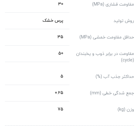
30
مقاومت فشاری (MPa)
پرس خشک
روش تولید
35
حداقل مقاومت خمشی (MPa)
50
مقاومت در برابر ذوب و یخبندان
(cycle)
5
حداکثر جذب آب (%)
0.25
جمع شدگی خطی (mm)
75
وزن (kg)