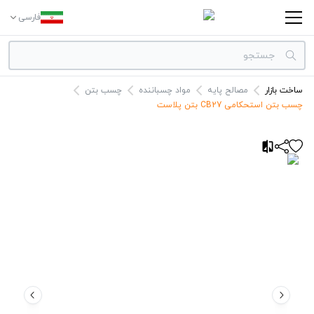
فارسی
ساخت بازار
مصالح پایه
مواد چسباننده
چسب بتن
دسته بندی‌ها
چسب بتن استحکامی CB27 بتن پلاست
برندها