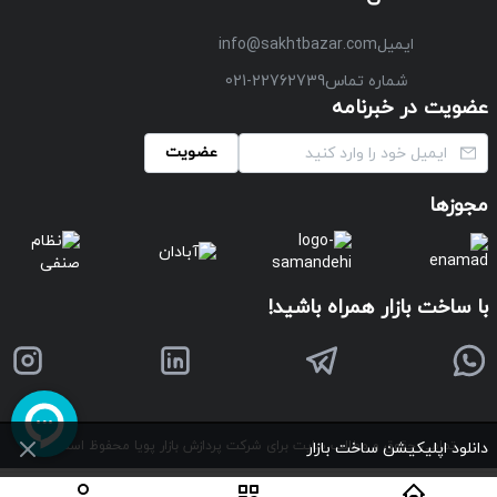
ایمیل
info@sakhtbazar.com
شماره تماس
021-22762739
عضویت در خبرنامه
عضویت
مجوزها
با ساخت بازار همراه باشید!
تمامی حقوق و مطالب سایت برای شرکت پردازش بازار پویا محفوظ است
©
دانلود اپلیکیشن ساخت بازار