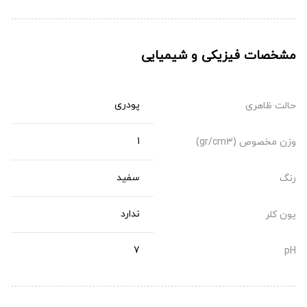
مشخصات فيزيكی و شيميایی
پودری
حالت ظاهری
1
وزن مخصوص (gr/cm3)
سفید
رنگ
ندارد
یون کلر
7
pH